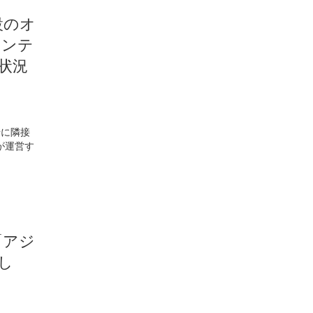
設のオ
メンテ
状況
場に隣接
が運営す
「アジ
し