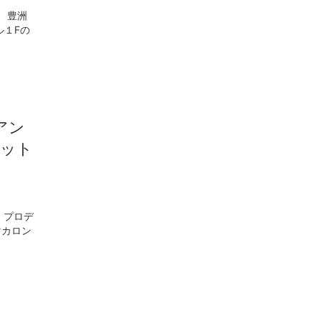
 豊洲
ル１Fの
アン
セット
A』プロデ
マカロン