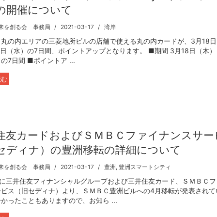
の開催について
来を創る会 事務局
2021-03-17
湾岸
・丸の内エリアの三菱地所ビルの店舗で使える丸の内カードが、3月18
4日（水）の7日間、ポイントアップとなります。 ■期間 3月18日（木）
の7日間 ■ポイントア ...
読む
住友カードおよびＳＭＢＣファイナンスサー
セディナ）の豊洲移転の詳細について
来を創る会 事務局
2021-03-17
豊洲
,
豊洲スマートシティ
2日に三井住友フィナンシャルグループおよび三井住友カード、ＳＭＢＣフ
ービス（旧セディナ）より、ＳＭＢＣ豊洲ビルへの4月移転が発表されて
かったこともありますので、お知ら ...