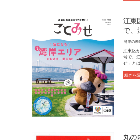
江東
で、
湾岸の未
江東区が
号で、
せ」とは
続きを
丸の