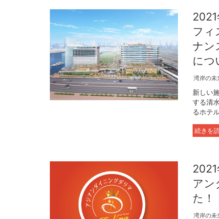
20
フィ
ナン
につ
湾岸の未
新しい施
する清
るホテル
続きを
20
アン
た！
湾岸の未