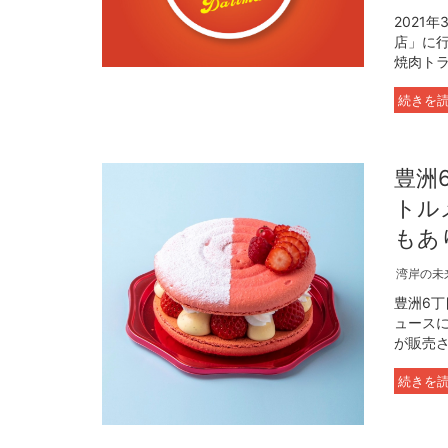
2021
店」に
焼肉トラ
続きを
豊洲
トル
もあ
湾岸の未
豊洲6丁
ュース
が販売さ
続きを