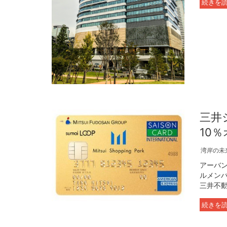
続きを
三井
10
湾岸の未
アーバ
ルメンバ
三井不動
続きを