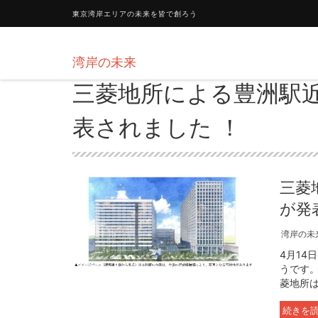
東京湾岸エリアの未来を皆で創ろう
湾岸の未来
三菱地所による豊洲駅
表されました ！
三菱
が発
湾岸の未
4月14
うです。
菱地所は
続きを