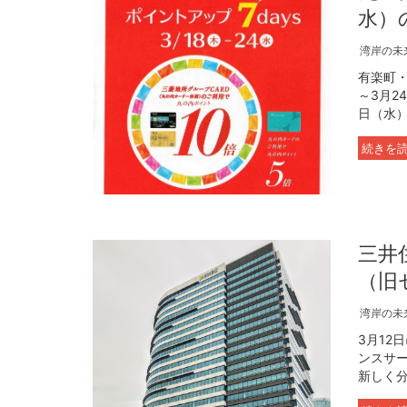
水）
湾岸の未
有楽町
～3月2
日（水）
続きを
三井
（旧
湾岸の未
3月1
ンスサ
新しく分