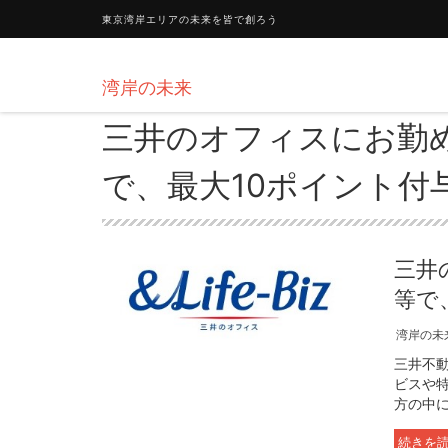
東京湾岸エリアの未来を皆で創ろう
湾岸の未来
三井のオフィスにお勤
で、最大10ポイント付
三井
等で
湾岸の未
三井不
ビスや
方の中に
続きを