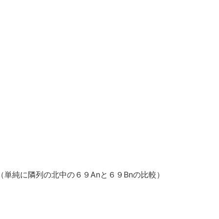
？（単純に隣列の北中の６９Anと６９Bnの比較）