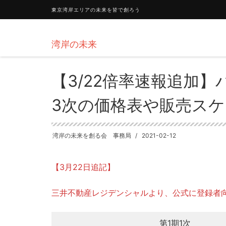
東京湾岸エリアの未来を皆で創ろう
HOME
勝どき
【3/22倍率速報追加】パークパークタワ
湾岸の未来
【3/22倍率速報追加
3次の価格表や販売スケ
湾岸の未来を創る会 事務局
2021-02-12
【3月22日追記】
三井不動産レジデンシャルより、公式に登録者
第1期1次