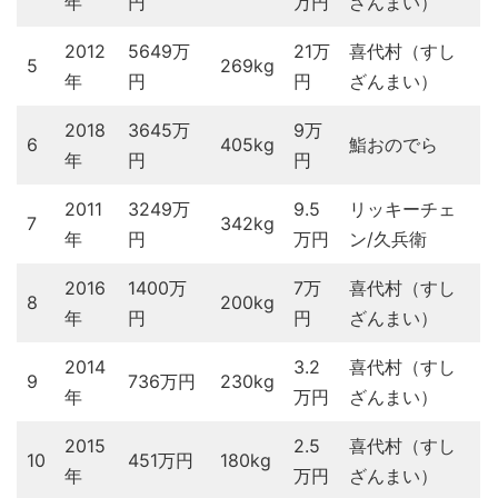
年
円
万円
ざんまい）
2012
5649万
21万
喜代村（すし
5
269kg
年
円
円
ざんまい）
2018
3645万
9万
6
405kg
鮨おのでら
年
円
円
2011
3249万
9.5
リッキーチェ
7
342kg
年
円
万円
ン/久兵衛
2016
1400万
7万
喜代村（すし
8
200kg
年
円
円
ざんまい）
2014
3.2
喜代村（すし
9
736万円
230kg
年
万円
ざんまい）
2015
2.5
喜代村（すし
10
451万円
180kg
年
万円
ざんまい）