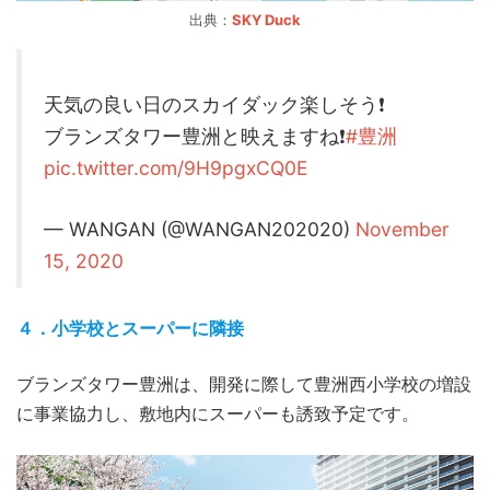
出典：
SKY Duck
天気の良い日のスカイダック楽しそう❗️
ブランズタワー豊洲と映えますね❗️
#豊洲
pic.twitter.com/9H9pgxCQ0E
— WANGAN (@WANGAN202020)
November
15, 2020
４．小学校とスーパーに隣接
ブランズタワー豊洲は、開発に際して豊洲西小学校の増設
に事業協力し、敷地内にスーパーも誘致予定です。